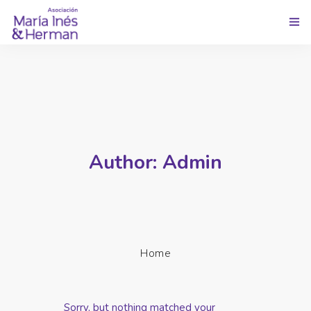
Inicio
Conócenos
Programas
Author: Admin
Quiero Ayudar
Noticias
Contacto
Home
Sorry, but nothing matched your